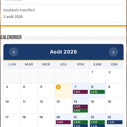
Geubbels transféré
2 août 2026
Calendrier
‹
›
Août 2026
LUN
MAR
MER
JEU
VEN
SAM
DIM
1
2
3
4
5
6
7
8
9
L3J1
L2J1
10
11
12
13
14
15
16
L3J2
L2J2
17
18
19
20
21
22
23
L3J3
L2J3
L2J3
L1J1
L1J1
L1J1