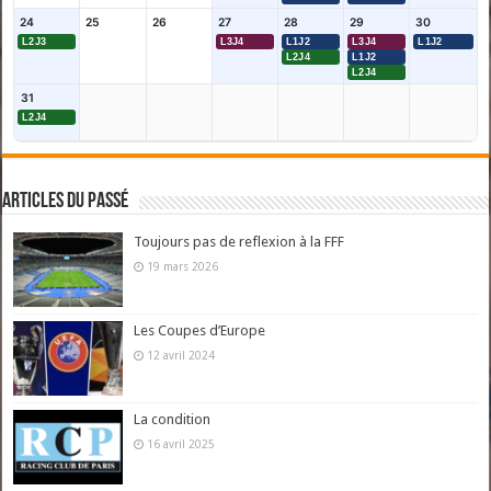
24
25
26
27
28
29
30
L2J3
L3J4
L1J2
L3J4
L1J2
L2J4
L1J2
L2J4
31
L2J4
Articles du passé
Toujours pas de reflexion à la FFF
19 mars 2026
Les Coupes d’Europe
12 avril 2024
La condition
16 avril 2025