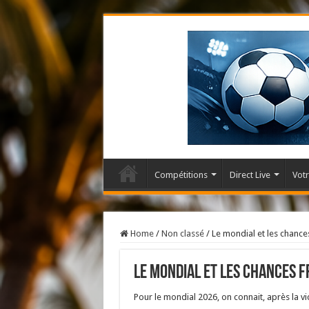
Compétitions
Direct Live
Votr
Home
/
Non classé
/
Le mondial et les chance
Le mondial et les chances 
Pour le mondial 2026, on connait, après la vic