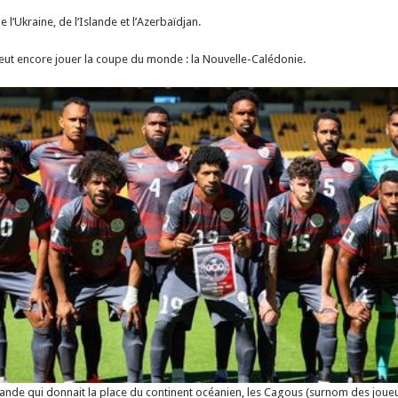
 l’Ukraine, de l’Islande et l’Azerbaïdjan.
ut encore jouer la coupe du monde : la Nouvelle-Calédonie.
élande qui donnait la place du continent océanien, les Cagous (surnom des joue