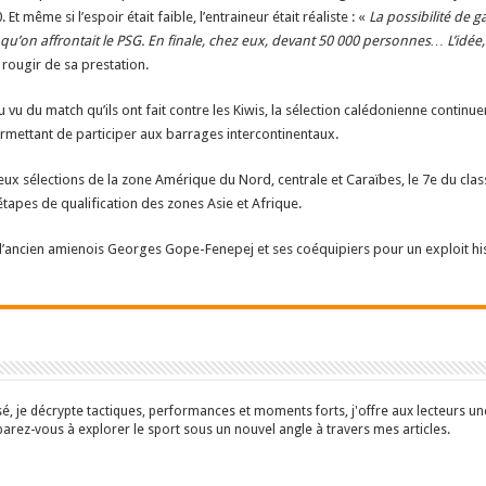
 même si l’espoir était faible, l’entraineur était réaliste : «
La possibilité de ga
on affrontait le PSG. En finale, chez eux, devant 50 000 personnes… L’idée, c
 rougir de sa prestation.
vu du match qu’ils ont fait contre les Kiwis, la sélection calédonienne continuer
rmettant de participer aux barrages intercontinentaux.
eux sélections de la zone Amérique du Nord, centrale et Caraïbes, le 7e du cl
étapes de qualification des zones Asie et Afrique.
l’ancien amienois Georges Gope-Fenepej et ses coéquipiers pour un exploit hi
isé, je décrypte tactiques, performances et moments forts, j'offre aux lecteurs 
parez-vous à explorer le sport sous un nouvel angle à travers mes articles.