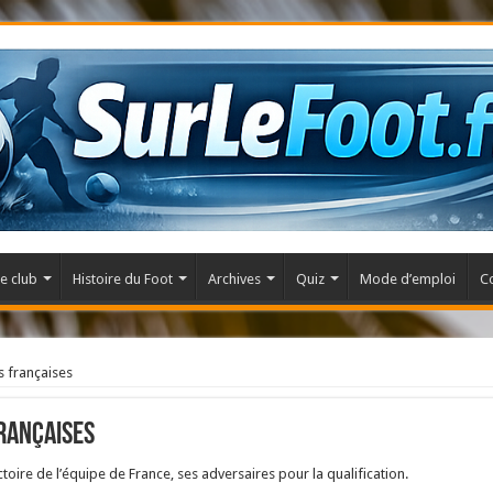
e club
Histoire du Foot
Archives
Quiz
Mode d’emploi
C
s françaises
françaises
toire de l’équipe de France, ses adversaires pour la qualification.