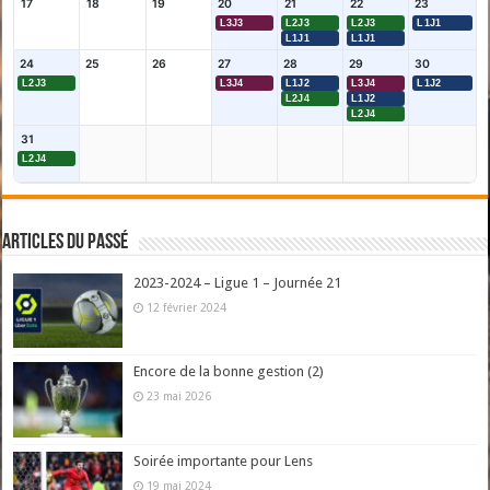
17
18
19
20
21
22
23
L3J3
L2J3
L2J3
L1J1
L1J1
L1J1
24
25
26
27
28
29
30
L2J3
L3J4
L1J2
L3J4
L1J2
L2J4
L1J2
L2J4
31
L2J4
Articles du passé
2023-2024 – Ligue 1 – Journée 21
12 février 2024
Encore de la bonne gestion (2)
23 mai 2026
Soirée importante pour Lens
19 mai 2024