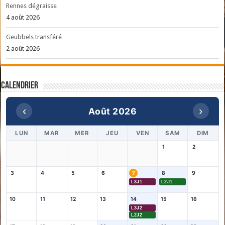
Rennes dégraisse
4 août 2026
Geubbels transféré
2 août 2026
Calendrier
‹
›
Août 2026
LUN
MAR
MER
JEU
VEN
SAM
DIM
1
2
3
4
5
6
7
8
9
L3J1
L2J1
10
11
12
13
14
15
16
L3J2
L2J2