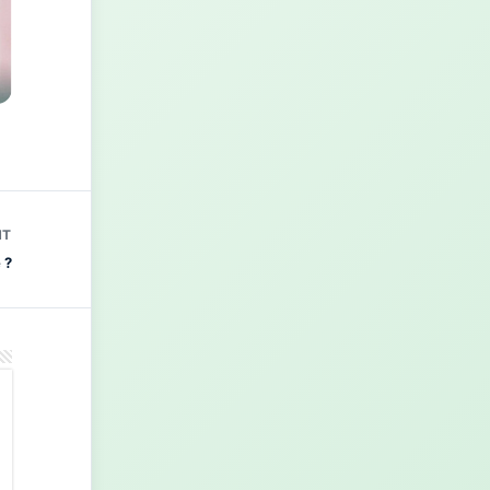
NT
 ?