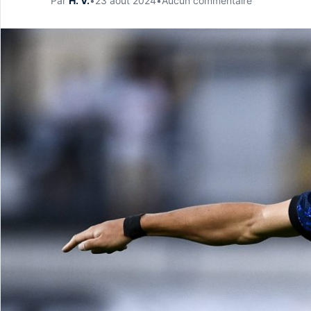
Par
H. V.
•
23 août 2024
•
Aucun commentaire