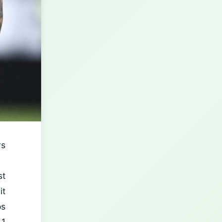
rs
st
it
os
 1