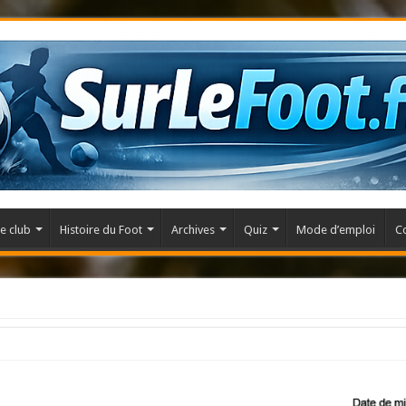
e club
Histoire du Foot
Archives
Quiz
Mode d’emploi
C