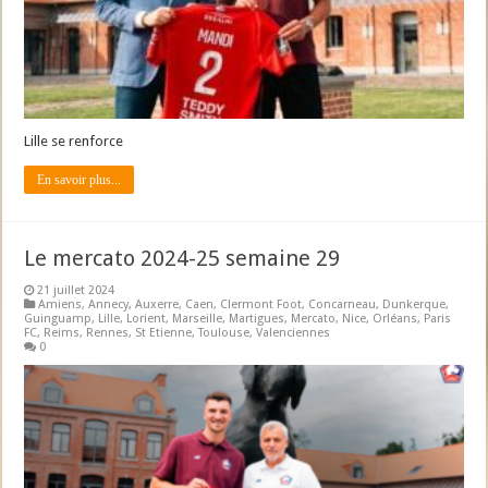
Lille se renforce
En savoir plus...
Le mercato 2024-25 semaine 29
21 juillet 2024
Amiens
,
Annecy
,
Auxerre
,
Caen
,
Clermont Foot
,
Concarneau
,
Dunkerque
,
Guinguamp
,
Lille
,
Lorient
,
Marseille
,
Martigues
,
Mercato
,
Nice
,
Orléans
,
Paris
FC
,
Reims
,
Rennes
,
St Etienne
,
Toulouse
,
Valenciennes
0