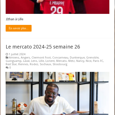
.Ethan à Lille
En savoir plus...
Le mercato 2024-25 semaine 26
1 juillet 2024
Amiens
,
Angers
,
Clermont Foot
,
Concarneau
,
Dunkerque
,
Grenoble
,
Guinguamp
,
Laval
,
Lens
,
Lille
,
Lorient
,
Mercato
,
Metz
,
Nancy
,
Nice
,
Paris FC
,
Red Star
,
Rennes
,
Rodez
,
Sochaux
,
Strasbourg
0