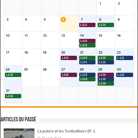
1
2
3
4
5
6
7
8
9
L3J1
L2J1
10
11
12
13
14
15
16
L3J2
L2J2
17
18
19
20
21
22
23
L3J3
L2J3
L2J3
L1J1
L1J1
L1J1
24
25
26
27
28
29
30
L2J3
L3J4
L1J2
L3J4
L1J2
L2J4
L1J2
L2J4
31
L2J4
Articles du passé
La justice et les footballeurs EP-2