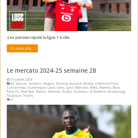
.L'ex parisien rejoint la ligue 1 à Lille.
En savoir plus...
Le mercato 2024-25 semaine 28
15 juillet 2024
AC Ajaccio
,
Amiens
,
Angers
,
Annecy
,
Auxerre
,
Bastia
,
Clermont Foot
,
Concarneau
,
Dunkerque
,
Laval
,
Lens
,
Lyon
,
Mercato
,
Metz
,
Nantes
,
Nice
,
Paris FC
,
Red Star
,
Reims
,
Rennes
,
Rodez
,
Sochaux
,
St Etienne
,
Strasbourg
,
Toulouse
,
Troyes
0