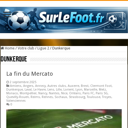
Home
/
Votre club
/
Ligue 2
/
Dunkerque
Dunkerque
La fin du Mercato
2 septembre 2025
Amiens
,
Angers
,
Annecy
,
Autres clubs
,
Auxerre
,
Brest
,
Clermont Foot
,
Dunkerque
,
Laval
,
Le Havre
,
Lens
,
Lille
,
Lorient
,
Lyon
,
Marseille
,
Metz
,
Monaco
,
Montpellier
,
Nancy
,
Nantes
,
Nice
,
Orléans
,
Paris FC
,
Paris SG
,
Quevilly-Rouen
,
Reims
,
Rennes
,
Sochaux
,
Strasbourg
,
Toulouse
,
Troyes
,
Valenciennes
0