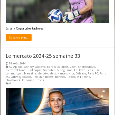
Ici à la Copa Libertadores
En savoir plus...
Le mercato 2024-25 semaine 33
18 août 2024
AC Ajaccio
,
Annecy
,
Auxerre
,
Bordeaux
,
Brest
,
Caen
,
Chateauroux
,
Clermont Foot
,
Dunkerque
,
Grenoble
,
Guinguamp
,
Le Havre
,
Lens
,
Lille
,
Lorient
,
Lyon
,
Marseille
,
Mercato
,
Metz
,
Nantes
,
Nice
,
Orléans
,
Paris FC
,
Paris
SG
,
Quevilly-Rouen
,
Red Star
,
Reims
,
Rennes
,
Rodez
,
St Etienne
,
Strasbourg
,
Toulouse
,
Troyes
0