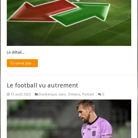
Le détail...
En savoir plus...
Le football vu autrement
13 août 2025
Dunkerque
,
Lens
,
Orléans
,
Portrait
0