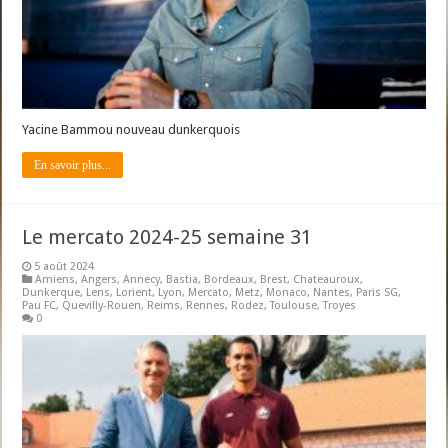
Yacine Bammou nouveau dunkerquois
En savoir plus...
Le mercato 2024-25 semaine 31
5 août 2024
Amiens
,
Angers
,
Annecy
,
Bastia
,
Bordeaux
,
Brest
,
Chateauroux
,
Dunkerque
,
Lens
,
Lorient
,
Lyon
,
Mercato
,
Metz
,
Monaco
,
Nantes
,
Paris SG
,
Pau FC
,
Quevilly-Rouen
,
Reims
,
Rennes
,
Rodez
,
Toulouse
,
Troyes
0