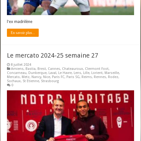
l'ex madrilène
En savoir plus...
Le mercato 2024-25 semaine 27
8 juillet 2024
Amiens
,
Bastia
,
Brest
,
Cannes
,
Chateauroux
,
Clermont Foot
,
Concarneau
,
Dunkerque
,
Laval
,
Le Havre
,
Lens
,
Lille
,
Lorient
,
Marseille
,
Mercato
,
Metz
,
Nancy
,
Nice
,
Paris FC
,
Paris SG
,
Reims
,
Rennes
,
Rodez
,
Sochaux
,
St Etienne
,
Strasbourg
0