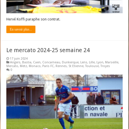
Hervé Koffi paraphe son contrat.
En savoir plus...
Le mercato 2024-25 semaine 24
17 juin 2024
Angers
,
Bastia
,
Caen
,
Concarneau
,
Dunkerque
,
Lens
,
Lille
,
Lyon
,
Marseille
,
Mercato
,
Metz
,
Monaco
,
Paris FC
,
Rennes
,
St Etienne
,
Toulouse
,
Troyes
0