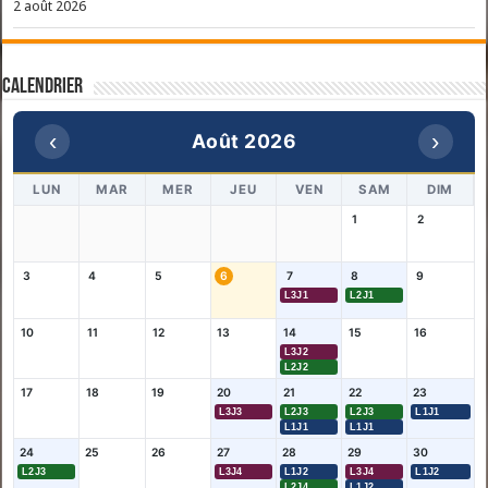
2 août 2026
Calendrier
‹
›
Août 2026
LUN
MAR
MER
JEU
VEN
SAM
DIM
1
2
3
4
5
6
7
8
9
L3J1
L2J1
10
11
12
13
14
15
16
L3J2
L2J2
17
18
19
20
21
22
23
L3J3
L2J3
L2J3
L1J1
L1J1
L1J1
24
25
26
27
28
29
30
L2J3
L3J4
L1J2
L3J4
L1J2
L2J4
L1J2