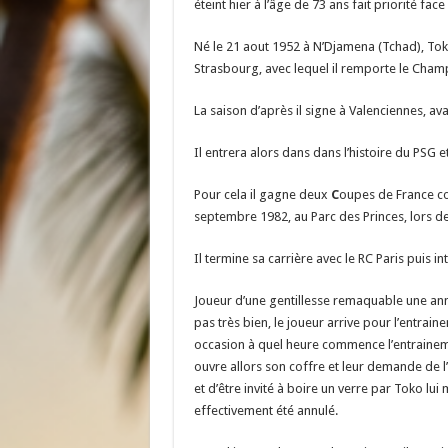
éteint hier à l’âge de 73 ans fait priorité fac
Né le 21 aout 1952 à N’Djamena (Tchad), Toko
Strasbourg, avec lequel il remporte le Cham
La saison d’après il signe à Valenciennes, av
Il entrera alors dans dans l’histoire du PSG 
Pour cela il gagne deux
C
oupes de France con
septembre 1982, au Parc des Princes, lors 
Il termine sa carrière avec le RC Paris puis 
Joueur d’une gentillesse remaquable une ann
pas très bien, le joueur arrive pour l’entr
occasion à quel heure commence l’entrainement
ouvre allors son coffre et leur demande de l’
et d’être invité à boire un verre par Toko lui 
effectivement été annulé.