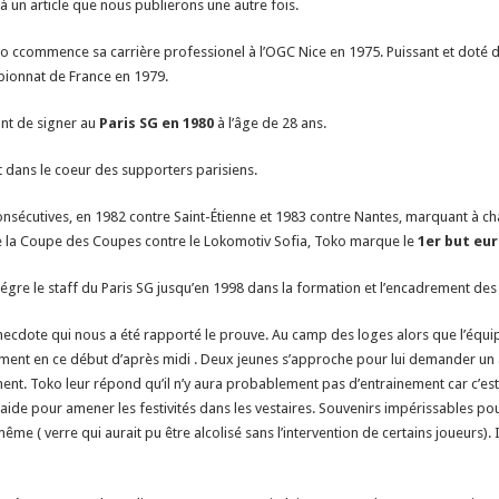
e à un article que nous publierons une autre fois.
 ccommence sa carrière professionel à l’OGC Nice en 1975. Puissant et doté d’
pionnat de France en 1979.
ant de signer au
Paris SG
en
1980
à l’âge de 28 ans.
et dans le coeur des supporters parisiens.
sécutives, en 1982 contre Saint-Étienne et 1983 contre Nantes, marquant à chaq
de la Coupe des Coupes contre le Lokomotiv Sofia, Toko marque le
1er but eu
intégre le staff du Paris SG jusqu’en 1998 dans la formation et l’encadrement des
ecdote qui nous a été rapporté le prouve. Au camp des loges alors que l’équip
ainement en ce début d’après midi . Deux jeunes s’approche pour lui demander 
. Toko leur répond qu’il n’y aura probablement pas d’entrainement car c’est son
aide pour amener les festivités dans les vestaires. Souvenirs impérissables pou
même ( verre qui aurait pu être alcolisé sans l’intervention de certains joueurs). 