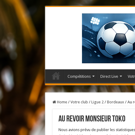
Compétitions
Direct Live
Votr
Home
/
Votre club
/
Ligue 2
/
Bordeaux
/
Au 
Au revoir Monsieur TOKO
Nous avions prévu de publier les statistiques