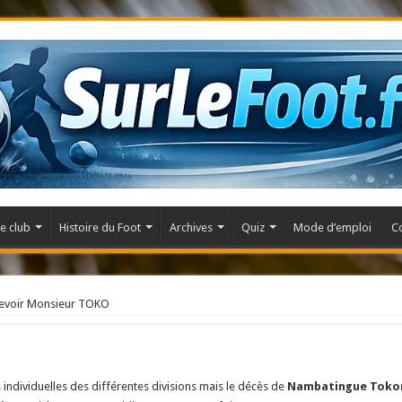
e club
Histoire du Foot
Archives
Quiz
Mode d’emploi
C
revoir Monsieur TOKO
 individuelles des différentes divisions mais le décès de
Nambatingue Tok