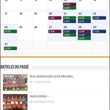
10
11
12
13
14
15
16
L3J2
L2J2
17
18
19
20
21
22
23
L3J3
L2J3
L2J3
L1J1
L1J1
L1J1
24
25
26
27
28
29
30
L2J3
L3J4
L1J2
L3J4
L1J2
L2J4
L1J2
L2J4
31
L2J4
Articles du passé
Bon anniversaire José Morales.
13 juillet 2024
Autre temps…
4 décembre 2024