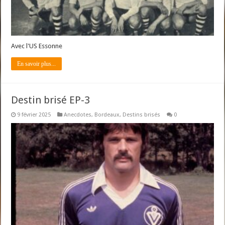
Avec l'US Essonne
En savoir plus...
Destin brisé EP-3
9 février 2025
Anecdotes
,
Bordeaux
,
Destins brisés
0