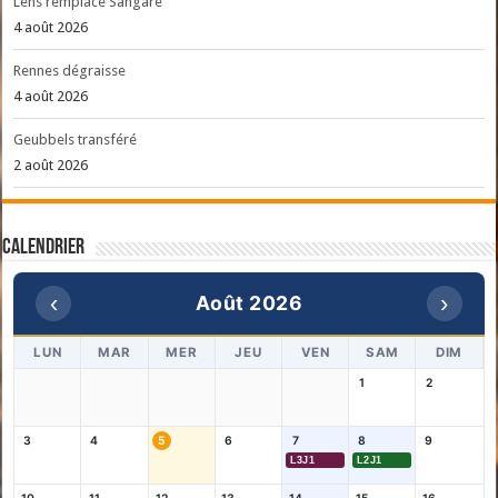
Lens remplace Sangare
4 août 2026
Rennes dégraisse
4 août 2026
Geubbels transféré
2 août 2026
Calendrier
‹
›
Août 2026
LUN
MAR
MER
JEU
VEN
SAM
DIM
1
2
3
4
5
6
7
8
9
L3J1
L2J1