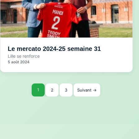
Le mercato 2024-25 semaine 31
Lille se renforce
5 août 2024
Pagination
1
2
3
Suivant →
des
publications