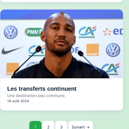
Les transferts continuent
Une destination peu commune.
18 août 2024
Pagination
1
2
3
Suivant →