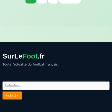
des
publications
SurLe
Foot
.fr
Toute l’actualité du football français.