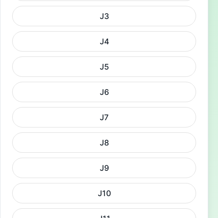
J3
J4
J5
J6
J7
J8
J9
J10