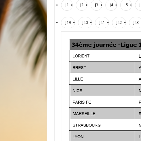
J1
J2
J3
J4
J5
J
J19
J20
J21
J22
J23