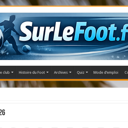
e club
Histoire du Foot
Archives
Quiz
Mode d’emploi
C
26