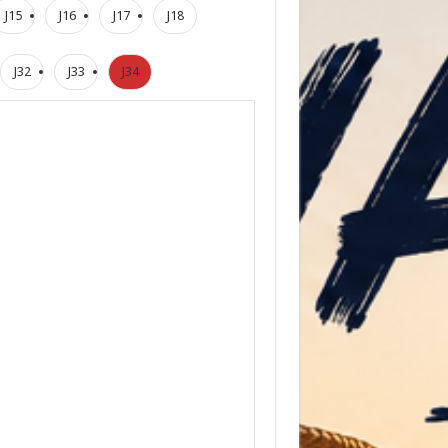
J15
J16
J17
J18
J32
J33
J34