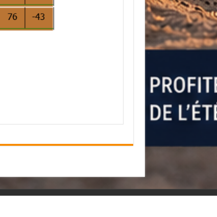
Powered by
WordPress
| Designed by
SurLefoot