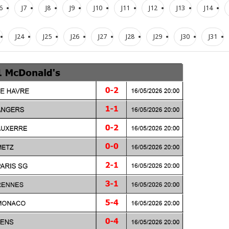
6
J7
J8
J9
J10
J11
J12
J13
J14
J24
J25
J26
J27
J28
J29
J30
J31