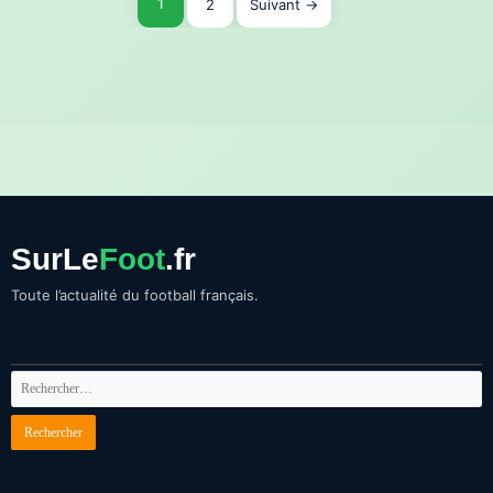
1
2
Suivant →
des
publications
SurLe
Foot
.fr
Toute l’actualité du football français.