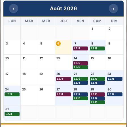
‹
›
Août 2026
LUN
MAR
MER
JEU
VEN
SAM
DIM
1
2
3
4
5
6
7
8
9
L3J1
L2J1
10
11
12
13
14
15
16
L3J2
L2J2
17
18
19
20
21
22
23
L3J3
L2J3
L2J3
L1J1
L1J1
L1J1
24
25
26
27
28
29
30
L2J3
L3J4
L1J2
L3J4
L1J2
L2J4
L1J2
L2J4
31
L2J4