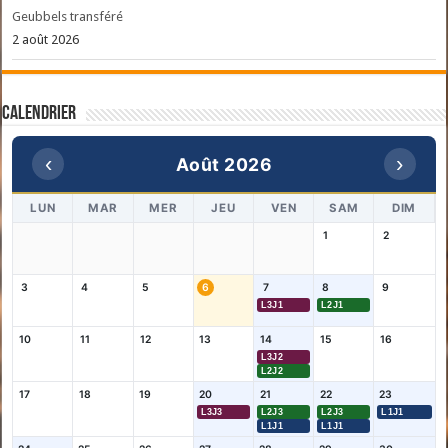
Geubbels transféré
2 août 2026
Calendrier
‹
›
Août 2026
LUN
MAR
MER
JEU
VEN
SAM
DIM
1
2
3
4
5
6
7
8
9
L3J1
L2J1
10
11
12
13
14
15
16
L3J2
L2J2
17
18
19
20
21
22
23
L3J3
L2J3
L2J3
L1J1
L1J1
L1J1