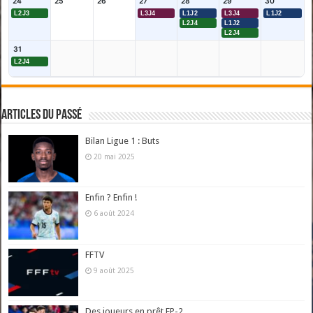
24
25
26
27
28
29
30
L2J3
L3J4
L1J2
L3J4
L1J2
L2J4
L1J2
L2J4
31
L2J4
Articles du passé
Bilan Ligue 1 : Buts
20 mai 2025
Enfin ? Enfin !
6 août 2024
FFTV
9 août 2025
Des joueurs en prêt EP-2