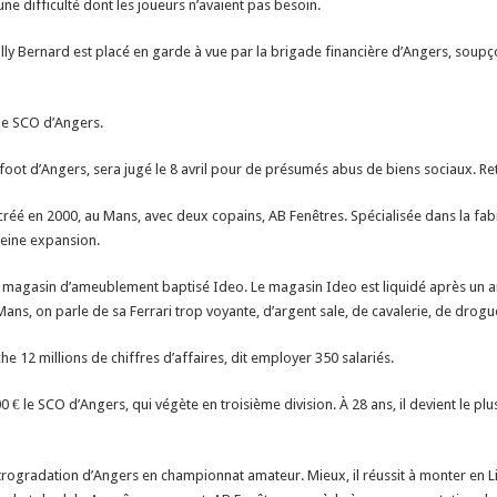
e difficulté dont les joueurs n’avaient pas besoin.
illy Bernard est placé en garde à vue par la brigade financière d’Angers, soup
 le SCO d’Angers.
oot d’Angers, sera jugé le 8 avril pour de présumés abus de biens sociaux. Ret
créé en 2000, au Mans, avec deux copains, AB Fenêtres. Spécialisée dans la fabr
pleine expansion.
 magasin d’ameublement baptisé Ideo. Le magasin Ideo est liquidé après un an d’
s, on parle de sa Ferrari trop voyante, d’argent sale, de cavalerie, de drogue
che 12 millions de chiffres d’affaires, dit employer 350 salariés.
 € le SCO d’Angers, qui végète en troisième division. À 28 ans, il devient le plu
 rétrogradation d’Angers en championnat amateur. Mieux, il réussit à monter en Li