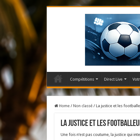
Compétitions
Direct Live
Votr
Home
/
Non classé
/
La justice et les football
La justice et les footballeu
Une fois n’est pas coutume, la justice qui in