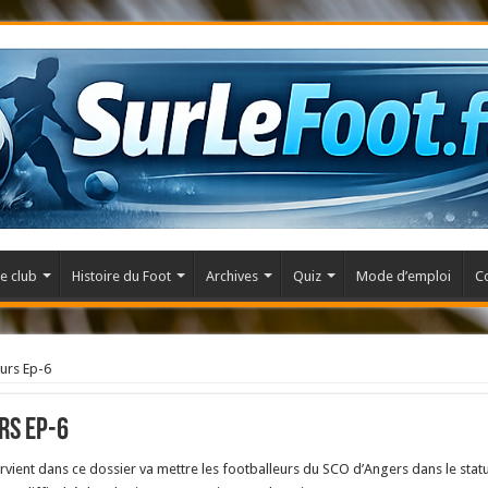
e club
Histoire du Foot
Archives
Quiz
Mode d’emploi
C
eurs Ep-6
rs Ep-6
tervient dans ce dossier va mettre les footballeurs du SCO d’Angers dans le statu