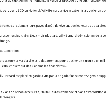
rachat du club. Au même moment, AB Fenêtres procède à une augmentation de ca
rograder le SCO en National. Willy Bernard arrive in extremis à boucler un bud
Fenêtres réclament leurs payes d’août. Ils révèlent que les retards de salair
ressement judiciaire. Deux mois plus tard, Willy Bernard démissionne de la soc
hômage.
ext Generation.
is se tourner vers la ville et le département pour boucher un « trou » d’un milli
 club, enquête sur des « anomalies financières ».
illy Bernard est placé en garde à vue par la brigade financière d’Angers, soup
à 2 ans de prison avec sursis, 200 000 euros d’amende et 5 ans d’interdiction d
ub d’Angers.