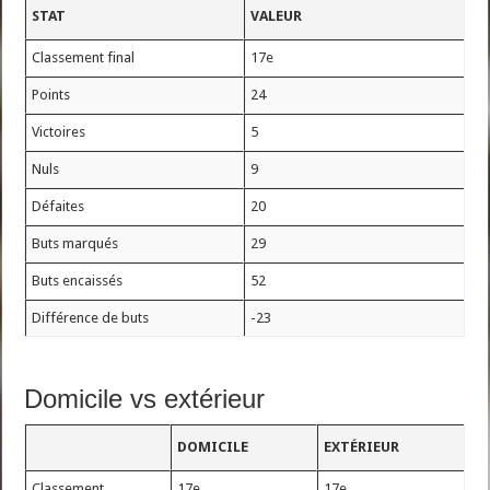
STAT
VALEUR
Classement final
17e
Points
24
Victoires
5
Nuls
9
Défaites
20
Buts marqués
29
Buts encaissés
52
Différence de buts
-23
Domicile vs extérieur
DOMICILE
EXTÉRIEUR
Classement
17e
17e