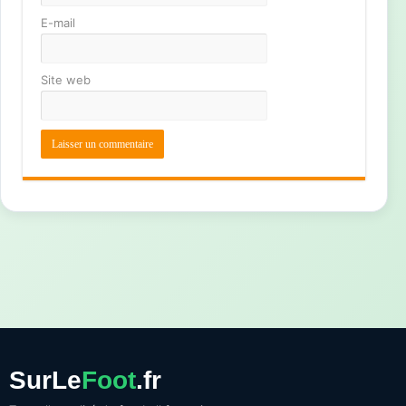
E-mail
Site web
SurLe
Foot
.fr