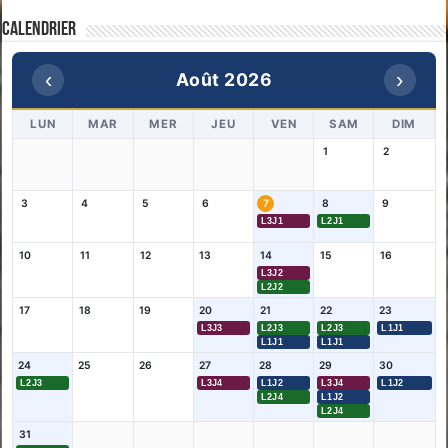
Calendrier
‹
›
Août 2026
LUN
MAR
MER
JEU
VEN
SAM
DIM
1
2
3
4
5
6
7
8
9
L3J1
L2J1
10
11
12
13
14
15
16
L3J2
L2J2
17
18
19
20
21
22
23
L3J3
L2J3
L2J3
L1J1
L1J1
L1J1
24
25
26
27
28
29
30
L2J3
L3J4
L1J2
L3J4
L1J2
L2J4
L1J2
L2J4
31