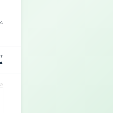
nc
NT
OL