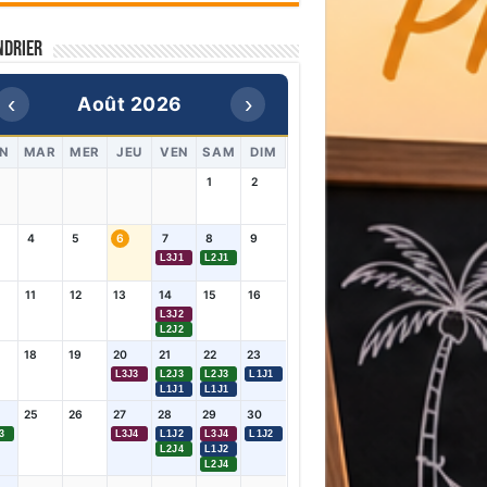
ndrier
‹
›
Août 2026
N
MAR
MER
JEU
VEN
SAM
DIM
1
2
4
5
6
7
8
9
L3J1
L2J1
11
12
13
14
15
16
L3J2
L2J2
18
19
20
21
22
23
L3J3
L2J3
L2J3
L1J1
L1J1
L1J1
25
26
27
28
29
30
3
L3J4
L1J2
L3J4
L1J2
L2J4
L1J2
L2J4