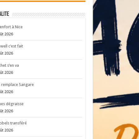
ALITE
enfort à Nice
ût 2026
well c’est fait
ût 2026
het s’en va
ût 2026
s remplace Sangare
ût 2026
es dégraisse
ût 2026
bels transféré
ût 2026