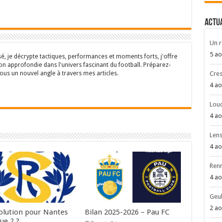
ACTU
Un r
5 ao
sé, je décrypte tactiques, performances et moments forts, j'offre
n approfondie dans l'univers fascinant du football. Préparez-
ous un nouvel angle à travers mes articles.
Cres
4 ao
Louc
4 ao
Len
4 ao
Renn
4 ao
Geub
2 ao
olution pour Nantes
Bilan 2025-2026 – Pau FC
ue 2 ?