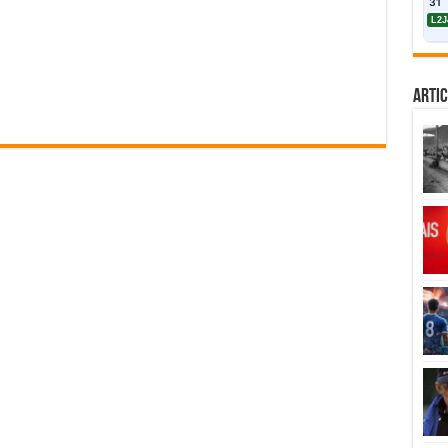
31
L2J
Artic