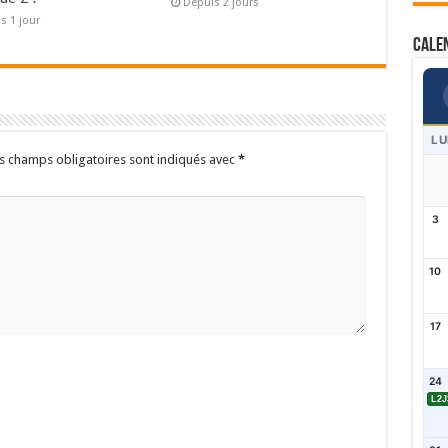
Depuis 2 jours
s 1 jour
Cale
LU
s champs obligatoires sont indiqués avec
*
3
10
17
24
L2J