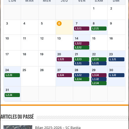
LUN
MAR
MER
JEU
VEN
SAM
DIM
1
2
3
4
5
6
7
8
9
L3J1
L2J1
10
11
12
13
14
15
16
L3J2
L2J2
17
18
19
20
21
22
23
L3J3
L2J3
L2J3
L1J1
L1J1
L1J1
24
25
26
27
28
29
30
L2J3
L3J4
L1J2
L3J4
L1J2
L2J4
L1J2
L2J4
31
L2J4
Articles du passé
Bilan 2025-2026 – SC Bastia