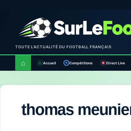
TOUTE L’ACTUALITÉ DU FOOTBALL FRANÇAIS
⌂
Accueil
Compétitions
Direct Live
thomas meunie