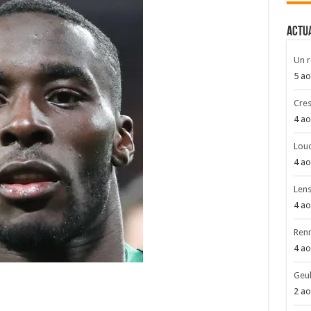
ACTU
Un r
5 ao
Cres
4 ao
Louc
4 ao
Len
4 ao
Renn
4 ao
Geub
2 ao