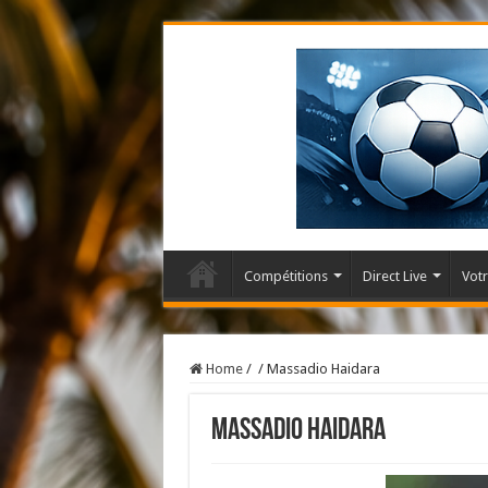
Compétitions
Direct Live
Votr
Home
/
/
Massadio Haidara
Massadio Haidara