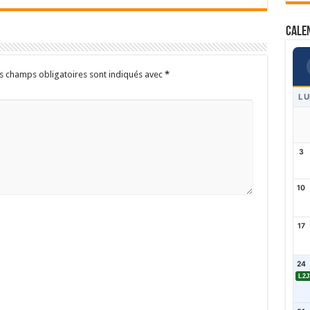
Cale
s champs obligatoires sont indiqués avec
*
LU
3
10
17
24
L2J