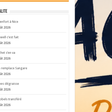
ALITE
enfort à Nice
ût 2026
well c’est fait
ût 2026
het s’en va
ût 2026
s remplace Sangare
ût 2026
es dégraisse
ût 2026
bels transféré
ût 2026