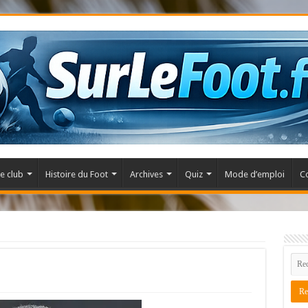
e club
Histoire du Foot
Archives
Quiz
Mode d’emploi
C