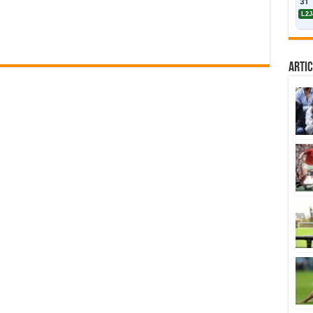
31
L2J
Artic