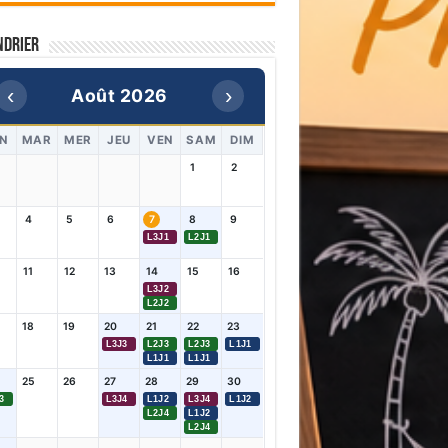
ndrier
‹
›
Août 2026
N
MAR
MER
JEU
VEN
SAM
DIM
1
2
4
5
6
7
8
9
L3J1
L2J1
11
12
13
14
15
16
L3J2
L2J2
18
19
20
21
22
23
L3J3
L2J3
L2J3
L1J1
L1J1
L1J1
25
26
27
28
29
30
3
L3J4
L1J2
L3J4
L1J2
L2J4
L1J2
L2J4