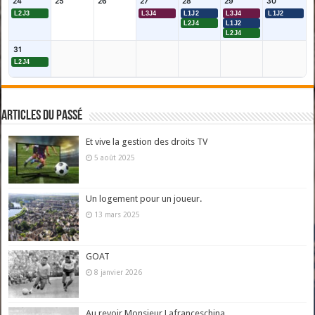
24
25
26
27
28
29
30
L2J3
L3J4
L1J2
L3J4
L1J2
L2J4
L1J2
L2J4
31
L2J4
Articles du passé
Et vive la gestion des droits TV
5 août 2025
Un logement pour un joueur.
13 mars 2025
GOAT
8 janvier 2026
Au revoir Monsieur Lafranceschina