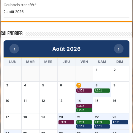
Geubbels transféré
2 août 2026
Calendrier
‹
›
Août 2026
LUN
MAR
MER
JEU
VEN
SAM
DIM
1
2
3
4
5
6
7
8
9
L3J1
L2J1
10
11
12
13
14
15
16
L3J2
L2J2
17
18
19
20
21
22
23
L3J3
L2J3
L2J3
L1J1
L1J1
L1J1