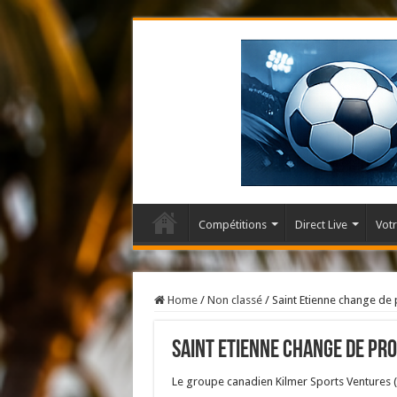
Compétitions
Direct Live
Votr
Home
/
Non classé
/
Saint Etienne change de 
Saint Etienne change de pro
Le groupe canadien Kilmer Sports Ventures (KS