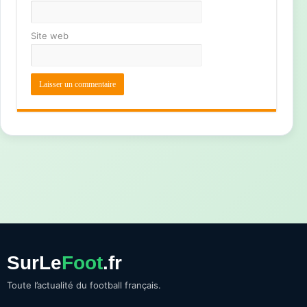
Site web
SurLe
Foot
.fr
Toute l’actualité du football français.