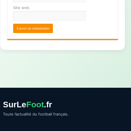
Site web
SurLe
Foot
.fr
Toute l’actualité du football français.