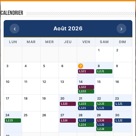
Calendrier
‹
›
Août 2026
LUN
MAR
MER
JEU
VEN
SAM
DIM
1
2
3
4
5
6
7
8
9
L3J1
L2J1
10
11
12
13
14
15
16
L3J2
L2J2
17
18
19
20
21
22
23
L3J3
L2J3
L2J3
L1J1
L1J1
L1J1
24
25
26
27
28
29
30
L2J3
L3J4
L1J2
L3J4
L1J2
L2J4
L1J2
L2J4