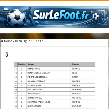
Home
/
Bilan Ligue 1 : Buts
/
5
5