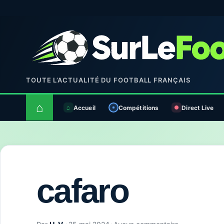
TOUTE L’ACTUALITÉ DU FOOTBALL FRANÇAIS
⌂
Accueil
Compétitions
Direct Live
cafaro