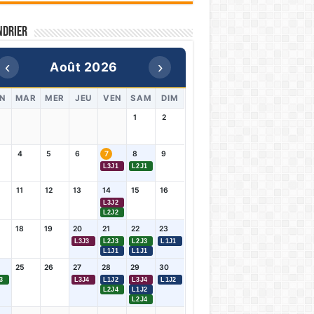
ndrier
‹
›
Août 2026
N
MAR
MER
JEU
VEN
SAM
DIM
1
2
4
5
6
7
8
9
L3J1
L2J1
11
12
13
14
15
16
L3J2
L2J2
18
19
20
21
22
23
L3J3
L2J3
L2J3
L1J1
L1J1
L1J1
25
26
27
28
29
30
3
L3J4
L1J2
L3J4
L1J2
L2J4
L1J2
L2J4