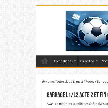
Compétitions
Direct Live
Votr
Home
/
Votre club
/
Ligue 2
/
Rodez
/
Barrage 
Barrage L1/L2 acte 2 et fin o
Avant ce match, s’est enfin dessiné le classem