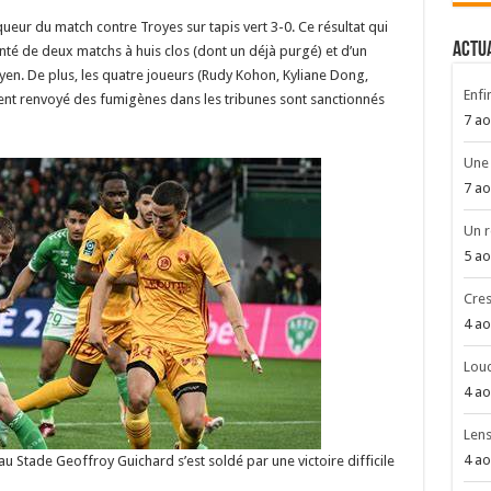
ueur du match contre Troyes sur tapis vert 3-0. Ce résultat qui
ACTU
té de deux matchs à huis clos (dont un déjà purgé) et d’un
oyen. De plus, les quatre joueurs (Rudy Kohon, Kyliane Dong,
Enfin
ient renvoyé des fumigènes dans les tribunes sont sanctionnés
7 ao
Une 
7 ao
Un r
5 ao
Cres
4 ao
Louc
4 ao
Len
4 ao
u Stade Geoffroy Guichard s’est soldé par une victoire difficile