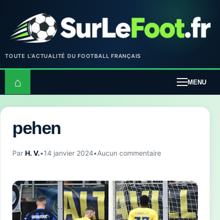
TOUTE L’ACTUALITÉ DU FOOTBALL FRANÇAIS
⌂
MENU
pehen
Par
H. V.
•
14 janvier 2024
•
Aucun commentaire