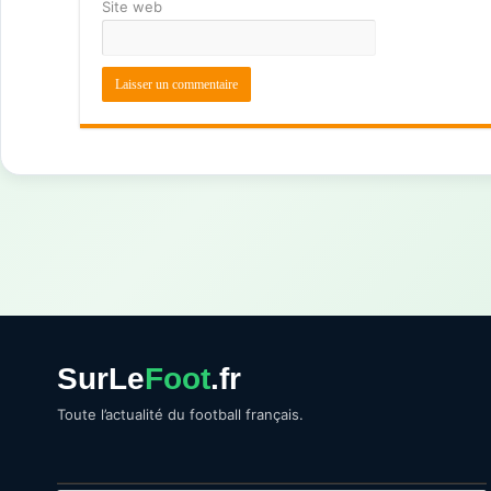
Site web
SurLe
Foot
.fr
Toute l’actualité du football français.