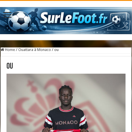
Home
/
Ouattara à Monaco
/
ou
ou