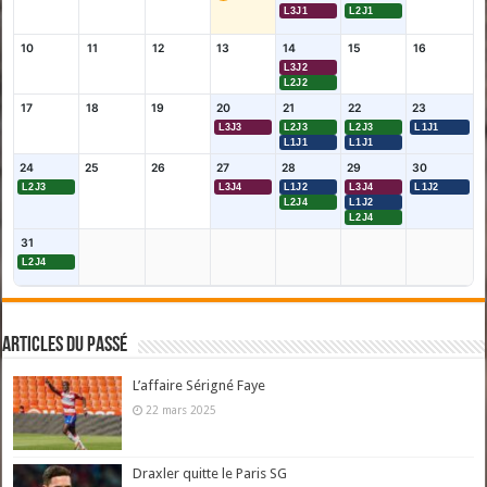
L3J1
L2J1
10
11
12
13
14
15
16
L3J2
L2J2
17
18
19
20
21
22
23
L3J3
L2J3
L2J3
L1J1
L1J1
L1J1
24
25
26
27
28
29
30
L2J3
L3J4
L1J2
L3J4
L1J2
L2J4
L1J2
L2J4
31
L2J4
Articles du passé
L’affaire Sérigné Faye
22 mars 2025
Draxler quitte le Paris SG