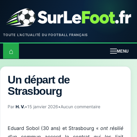
TOUTE L’ACTUALITÉ DU FOOTBALL FRANÇAIS
⌂
MENU
Un départ de
Strasbourg
Par
H. V.
•
15 janvier 2026
•
Aucun commentaire
Eduard Sobol (30 ans) et Strasbourg «
ont résilié
d’un commun accord le contrat qui les liait