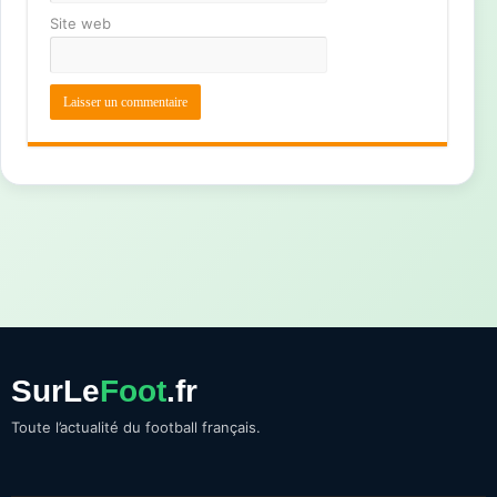
Site web
SurLe
Foot
.fr
Toute l’actualité du football français.