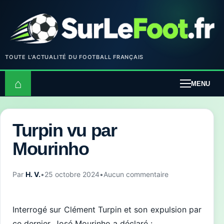
TOUTE L’ACTUALITÉ DU FOOTBALL FRANÇAIS
⌂
MENU
Turpin vu par
Mourinho
Par
H. V.
•
25 octobre 2024
•
Aucun commentaire
Interrogé sur Clément Turpin et son expulsion par
ce dernier, José Mourinho a déclaré :