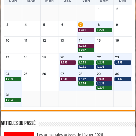
LUN
MAR
MER
JEU
VEN
SAM
DIM
1
2
3
4
5
6
7
8
9
L3J1
L2J1
10
11
12
13
14
15
16
L3J2
L2J2
17
18
19
20
21
22
23
L3J3
L2J3
L2J3
L1J1
L1J1
L1J1
24
25
26
27
28
29
30
L2J3
L3J4
L1J2
L3J4
L1J2
L2J4
L1J2
L2J4
31
L2J4
Articles du passé
Les principales brèves de février 2026