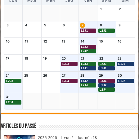
LUN
MAR
MER
JEU
VEN
SAM
DIM
1
2
3
4
5
6
7
8
9
L3J1
L2J1
10
11
12
13
14
15
16
L3J2
L2J2
17
18
19
20
21
22
23
L3J3
L2J3
L2J3
L1J1
L1J1
L1J1
24
25
26
27
28
29
30
L2J3
L3J4
L1J2
L3J4
L1J2
L2J4
L1J2
L2J4
31
L2J4
Articles du passé
2025-2026 – Ligue 2 – Journée 18