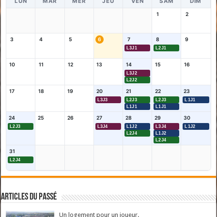
LUN
MAR
MER
JEU
VEN
SAM
DIM
1
2
3
4
5
6
7
8
9
L3J1
L2J1
10
11
12
13
14
15
16
L3J2
L2J2
17
18
19
20
21
22
23
L3J3
L2J3
L2J3
L1J1
L1J1
L1J1
24
25
26
27
28
29
30
L2J3
L3J4
L1J2
L3J4
L1J2
L2J4
L1J2
L2J4
31
L2J4
Articles du passé
Un logement pour un joueur.