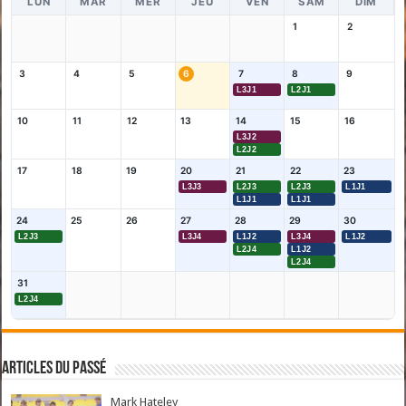
LUN
MAR
MER
JEU
VEN
SAM
DIM
1
2
3
4
5
6
7
8
9
L3J1
L2J1
10
11
12
13
14
15
16
L3J2
L2J2
17
18
19
20
21
22
23
L3J3
L2J3
L2J3
L1J1
L1J1
L1J1
24
25
26
27
28
29
30
L2J3
L3J4
L1J2
L3J4
L1J2
L2J4
L1J2
L2J4
31
L2J4
Articles du passé
Mark Hateley