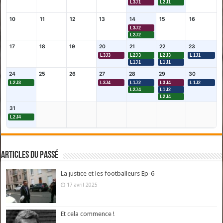
L3J1
L2J1
10
11
12
13
14
15
16
L3J2
L2J2
17
18
19
20
21
22
23
L3J3
L2J3
L2J3
L1J1
L1J1
L1J1
24
25
26
27
28
29
30
L2J3
L3J4
L1J2
L3J4
L1J2
L2J4
L1J2
L2J4
31
L2J4
Articles du passé
La justice et les footballeurs Ep-6
17 avril 2025
Et cela commence !