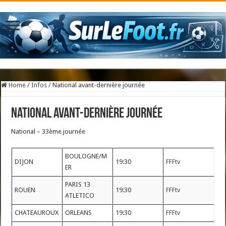
Home
/
Infos
/
National avant-dernière journée
National avant-dernière journée
National – 33ème journée
BOULOGNE/M
DIJON
19:30
FFFtv
ER
PARIS 13
ROUEN
19:30
FFFtv
ATLETICO
CHATEAUROUX
ORLEANS
19:30
FFFtv