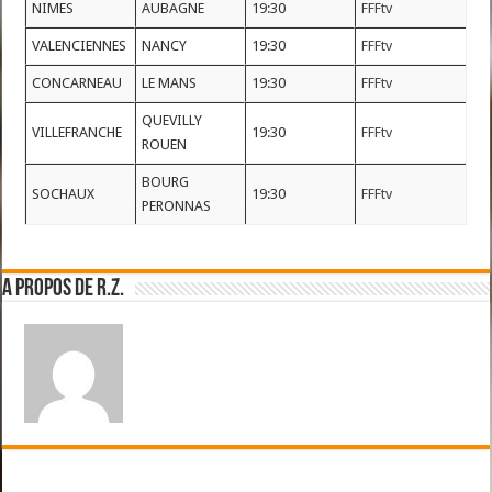
NIMES
AUBAGNE
19:30
FFFtv
VALENCIENNES
NANCY
19:30
FFFtv
CONCARNEAU
LE MANS
19:30
FFFtv
QUEVILLY
VILLEFRANCHE
19:30
FFFtv
ROUEN
BOURG
SOCHAUX
19:30
FFFtv
PERONNAS
A propos de R.Z.