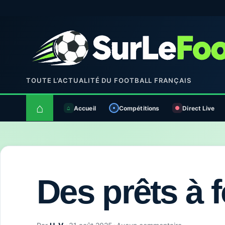
TOUTE L’ACTUALITÉ DU FOOTBALL FRANÇAIS
⌂
Accueil
Compétitions
Direct Live
Des prêts à 