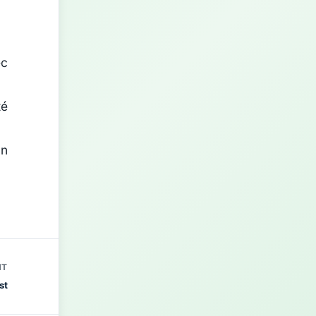
ec
té
un
NT
st