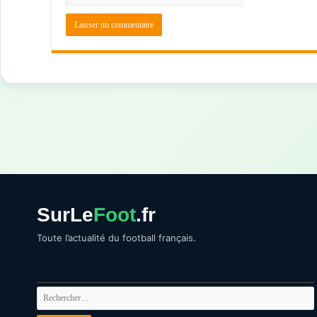
SurLe
Foot
.fr
Toute l’actualité du football français.