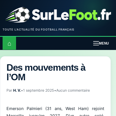
TOUTE L’ACTUALITÉ DU FOOTBALL FRANÇAIS
⌂
MENU
Des mouvements à
l’OM
Par
H. V.
•
1 septembre 2025
•
Aucun commentaire
Emerson Palmieri (31 ans, West Ham) rejoint
Marseille jusqu’en 2027. D’un autre coté,