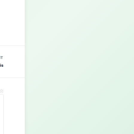
NT
is