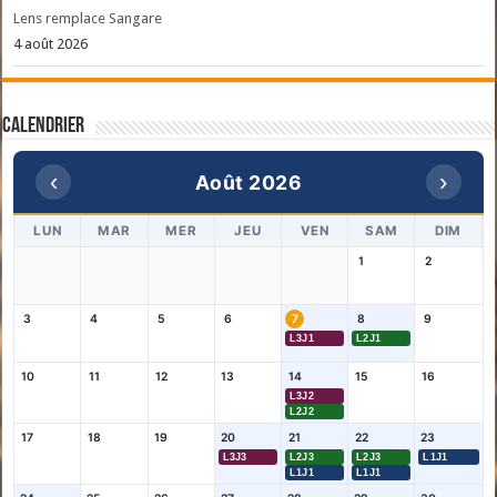
Lens remplace Sangare
4 août 2026
Calendrier
‹
›
Août 2026
LUN
MAR
MER
JEU
VEN
SAM
DIM
1
2
3
4
5
6
7
8
9
L3J1
L2J1
10
11
12
13
14
15
16
L3J2
L2J2
17
18
19
20
21
22
23
L3J3
L2J3
L2J3
L1J1
L1J1
L1J1