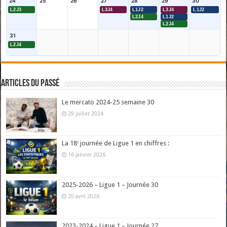
24
25
26
27
28
29
30
L2J3
L3J4
L1J2
L3J4
L1J2
L2J4
L1J2
L2J4
31
L2J4
Articles du passé
Le mercato 2024-25 semaine 30
29 juillet 2024
La 18ᵉ journée de Ligue 1 en chiffres :
16 janvier 2026
2025-2026 – Ligue 1 – Journée 30
20 avril 2026
2023-2024 – Ligue 1 – Journée 27