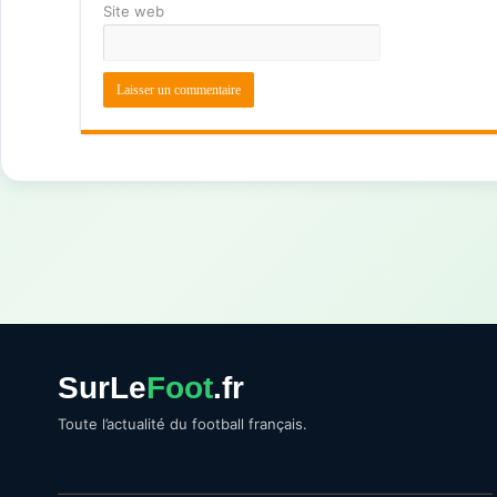
Site web
SurLe
Foot
.fr
Toute l’actualité du football français.