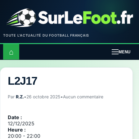
TOUTE L’ACTUALITÉ DU FOOTBALL FRANÇAIS
⌂
MENU
L2J17
Par
R.Z.
•
26 octobre 2025
•
Aucun commentaire
Date :
12/12/2025
Heure :
20:00
-
22:00