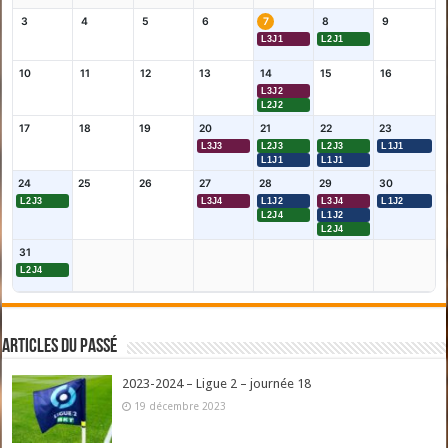
3
4
5
6
7
8
9
L3J1
L2J1
10
11
12
13
14
15
16
L3J2
L2J2
17
18
19
20
21
22
23
L3J3
L2J3
L2J3
L1J1
L1J1
L1J1
24
25
26
27
28
29
30
L2J3
L3J4
L1J2
L3J4
L1J2
L2J4
L1J2
L2J4
31
L2J4
Articles du passé
2023-2024 – Ligue 2 – journée 18
19 décembre 2023