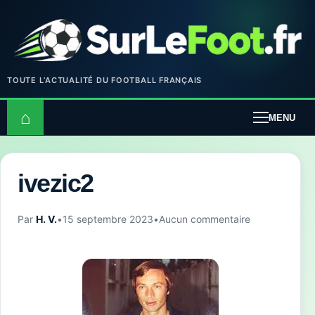
TOUTE L’ACTUALITÉ DU FOOTBALL FRANÇAIS
⌂
MENU
ivezic2
Par
H. V.
•
15 septembre 2023
•
Aucun commentaire